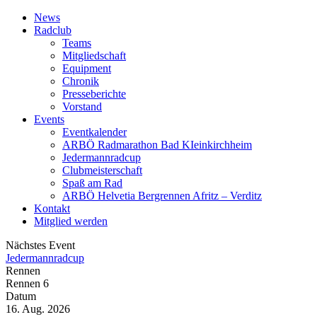
News
Radclub
Teams
Mitgliedschaft
Equipment
Chronik
Presseberichte
Vorstand
Events
Eventkalender
ARBÖ Radmarathon Bad KIeinkirchheim
Jedermannradcup
Clubmeisterschaft
Spaß am Rad
ARBÖ Helvetia Bergrennen Afritz – Verditz
Kontakt
Mitglied werden
Nächstes Event
Jedermannradcup
Rennen
Rennen 6
Datum
16. Aug. 2026