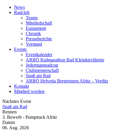
News
Radclub
Teams
Mitgliedschaft
Equipment
Chronik
Presseberichte
Vorstand
Events
Eventkalender
ARBÖ Radmarathon Bad KIeinkirchheim
Jedermannradcup
Clubmeisterschaft
Spaß am Rad
ARBÖ Helvetia Bergrennen Afritz – Verditz
Kontakt
Mitglied werden
Nächstes Event
Spaß am Rad
Rennen
3. Bewerb - Pumptrack Afritz
Datum
06. Aug. 2026