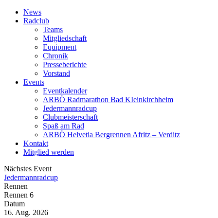
News
Radclub
Teams
Mitgliedschaft
Equipment
Chronik
Presseberichte
Vorstand
Events
Eventkalender
ARBÖ Radmarathon Bad KIeinkirchheim
Jedermannradcup
Clubmeisterschaft
Spaß am Rad
ARBÖ Helvetia Bergrennen Afritz – Verditz
Kontakt
Mitglied werden
Nächstes Event
Jedermannradcup
Rennen
Rennen 6
Datum
16. Aug. 2026