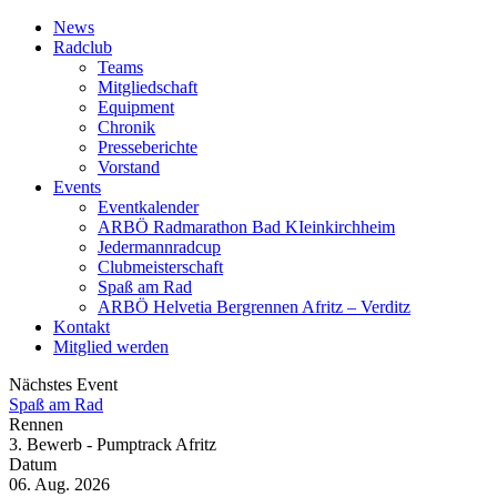
News
Radclub
Teams
Mitgliedschaft
Equipment
Chronik
Presseberichte
Vorstand
Events
Eventkalender
ARBÖ Radmarathon Bad KIeinkirchheim
Jedermannradcup
Clubmeisterschaft
Spaß am Rad
ARBÖ Helvetia Bergrennen Afritz – Verditz
Kontakt
Mitglied werden
Nächstes Event
Spaß am Rad
Rennen
3. Bewerb - Pumptrack Afritz
Datum
06. Aug. 2026