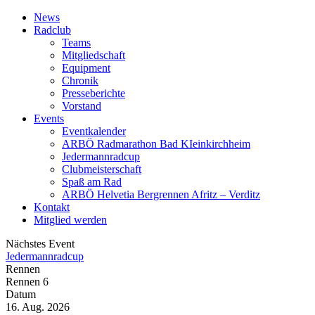
News
Radclub
Teams
Mitgliedschaft
Equipment
Chronik
Presseberichte
Vorstand
Events
Eventkalender
ARBÖ Radmarathon Bad KIeinkirchheim
Jedermannradcup
Clubmeisterschaft
Spaß am Rad
ARBÖ Helvetia Bergrennen Afritz – Verditz
Kontakt
Mitglied werden
Nächstes Event
Jedermannradcup
Rennen
Rennen 6
Datum
16. Aug. 2026