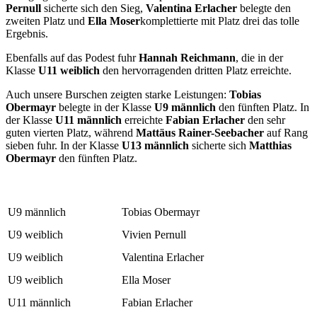
Pernull
sicherte sich den Sieg,
Valentina Erlacher
belegte den
zweiten Platz und
Ella Moser
komplettierte mit Platz drei das tolle
Ergebnis.
Ebenfalls auf das Podest fuhr
Hannah Reichmann
, die in der
Klasse
U11 weiblich
den hervorragenden dritten Platz erreichte.
Auch unsere Burschen zeigten starke Leistungen:
Tobias
Obermayr
belegte in der Klasse
U9 männlich
den fünften Platz. In
der Klasse
U11 männlich
erreichte
Fabian Erlacher
den sehr
guten vierten Platz, während
Mattäus Rainer-Seebacher
auf Rang
sieben fuhr. In der Klasse
U13 männlich
sicherte sich
Matthias
Obermayr
den fünften Platz.
U9 männlich
Tobias Obermayr
U9 weiblich
Vivien Pernull
U9 weiblich
Valentina Erlacher
U9 weiblich
Ella Moser
U11 männlich
Fabian Erlacher