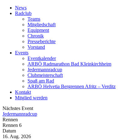
News
Radclub
Teams
Mitgliedschaft
Equipment
Chronik
Presseberichte
Vorstand
Events
Eventkalender
ARBÖ Radmarathon Bad KIeinkirchheim
Jedermannradcup
Clubmeisterschaft
Spaß am Rad
ARBÖ Helvetia Bergrennen Afritz – Verditz
Kontakt
Mitglied werden
Nächstes Event
Jedermannradcup
Rennen
Rennen 6
Datum
16. Aug. 2026