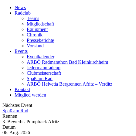
News
Radclub
Teams
Mitgliedschaft
Equipment
Chronik
Presseberichte
Vorstand
Events
Eventkalender
ARBÖ Radmarathon Bad KIeinkirchheim
Jedermannradcup
Clubmeisterschaft
Spaß am Rad
ARBÖ Helvetia Bergrennen Afritz – Verditz
Kontakt
Mitglied werden
Nächstes Event
Spaß am Rad
Rennen
3. Bewerb - Pumptrack Afritz
Datum
06. Aug. 2026