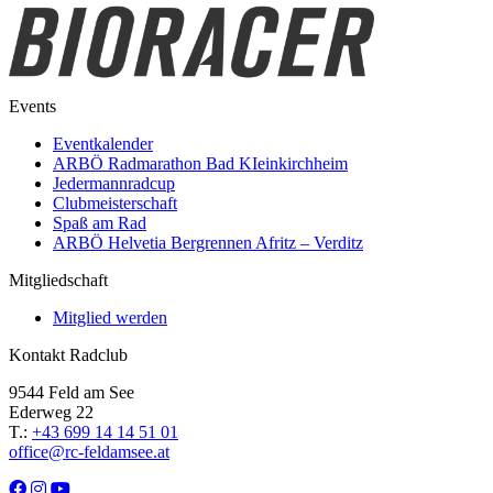
Events
Eventkalender
ARBÖ Radmarathon Bad KIeinkirchheim
Jedermannradcup
Clubmeisterschaft
Spaß am Rad
ARBÖ Helvetia Bergrennen Afritz – Verditz
Mitgliedschaft
Mitglied werden
Kontakt Radclub
9544 Feld am See
Ederweg 22
T.:
+43 699 14 14 51 01
office@rc-feldamsee.at