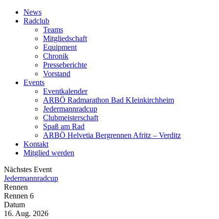
News
Radclub
Teams
Mitgliedschaft
Equipment
Chronik
Presseberichte
Vorstand
Events
Eventkalender
ARBÖ Radmarathon Bad KIeinkirchheim
Jedermannradcup
Clubmeisterschaft
Spaß am Rad
ARBÖ Helvetia Bergrennen Afritz – Verditz
Kontakt
Mitglied werden
Nächstes Event
Jedermannradcup
Rennen
Rennen 6
Datum
16. Aug. 2026