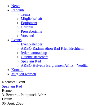
News
Radclub
Teams
Mitgliedschaft
Equipment
Chronik
Presseberichte
Vorstand
Events
Eventkalender
ARBÖ Radmarathon Bad KIeinkirchheim
Jedermannradcup
Clubmeisterschaft
Spaß am Rad
ARBÖ Helvetia Bergrennen Afritz – Verditz
Kontakt
Mitglied werden
Nächstes Event
Spaß am Rad
Rennen
3. Bewerb - Pumptrack Afritz
Datum
06. Aug. 2026