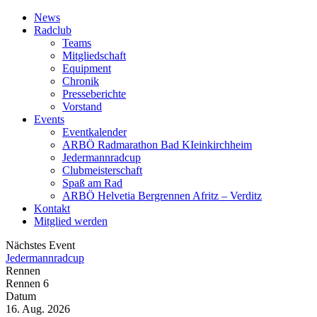
News
Radclub
Teams
Mitgliedschaft
Equipment
Chronik
Presseberichte
Vorstand
Events
Eventkalender
ARBÖ Radmarathon Bad KIeinkirchheim
Jedermannradcup
Clubmeisterschaft
Spaß am Rad
ARBÖ Helvetia Bergrennen Afritz – Verditz
Kontakt
Mitglied werden
Nächstes Event
Jedermannradcup
Rennen
Rennen 6
Datum
16. Aug. 2026