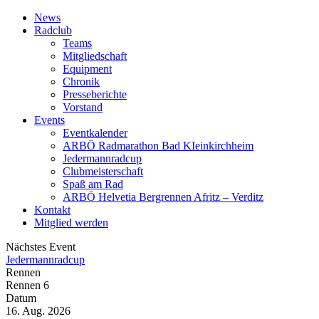
News
Radclub
Teams
Mitgliedschaft
Equipment
Chronik
Presseberichte
Vorstand
Events
Eventkalender
ARBÖ Radmarathon Bad KIeinkirchheim
Jedermannradcup
Clubmeisterschaft
Spaß am Rad
ARBÖ Helvetia Bergrennen Afritz – Verditz
Kontakt
Mitglied werden
Nächstes Event
Jedermannradcup
Rennen
Rennen 6
Datum
16. Aug. 2026