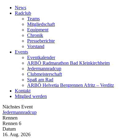
News
Radclub
Teams
Mitgliedschaft
Equipment
Chronik
Presseberichte
Vorstand
Events
Eventkalender
ARBÖ Radmarathon Bad KIeinkirchheim
Jedermannradcup
Clubmeisterschaft
Spaß am Rad
ARBÖ Helvetia Bergrennen Afritz – Verditz
Kontakt
Mitglied werden
Nächstes Event
Jedermannradcup
Rennen
Rennen 6
Datum
16. Aug. 2026