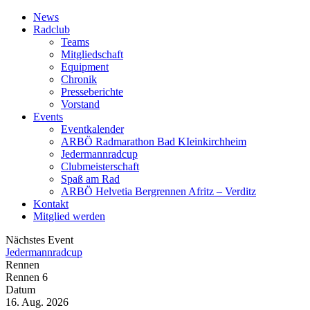
News
Radclub
Teams
Mitgliedschaft
Equipment
Chronik
Presseberichte
Vorstand
Events
Eventkalender
ARBÖ Radmarathon Bad KIeinkirchheim
Jedermannradcup
Clubmeisterschaft
Spaß am Rad
ARBÖ Helvetia Bergrennen Afritz – Verditz
Kontakt
Mitglied werden
Nächstes Event
Jedermannradcup
Rennen
Rennen 6
Datum
16. Aug. 2026