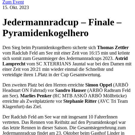
Zum Event
15. Okt. 2023
Jedermannradcup – Finale –
Pyramidenkogelhero
Den Sieg beim Pyramidenkogelhero sicherte sich
Thomas Zettler
vom Radclub Feld am See mit einer Zeit von 16:15 min und krönte
sich somit zum Gesamtsieger des Jedermannradcups 2023.
Astrid
Lamprecht
vom SC XTERRIANS Jauntal war bei den Damen mit
einer Zeit von 20:21 min wieder einmal die Schnellste und
verteidigte ihren 1.Platz in der Cup Gesamtwertung.
Den zweiten Platz bei den Herren erreichte
Simon Oppel
(ARBÖ
Headstart ON Fahrrad) vor
Sandro Hauser
(ARBÖ Radteam Feld
am See).
Marlies Penker
(RC MTB ASKÖ ARBÖ Möllbrücke)
erreichte als Zweitplatzierte vor
Stephanie Ritter
(AVC Tri Team
Klagenfurt) das Ziel.
Der Radclub Feld am See war mit insgesamt 10 FahrerInnen
vertreten. Das Rennen von Reifnitz auf den Pyramidenkogel war
das letzte Rennen in dieser Saison. Die Gesamtsiegerehrung zum
Jedermannradcup findet am 23. Oktober beim Gasthof Linder in