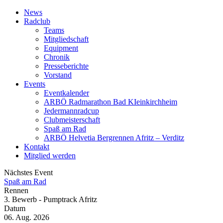
News
Radclub
Teams
Mitgliedschaft
Equipment
Chronik
Presseberichte
Vorstand
Events
Eventkalender
ARBÖ Radmarathon Bad KIeinkirchheim
Jedermannradcup
Clubmeisterschaft
Spaß am Rad
ARBÖ Helvetia Bergrennen Afritz – Verditz
Kontakt
Mitglied werden
Nächstes Event
Spaß am Rad
Rennen
3. Bewerb - Pumptrack Afritz
Datum
06. Aug. 2026