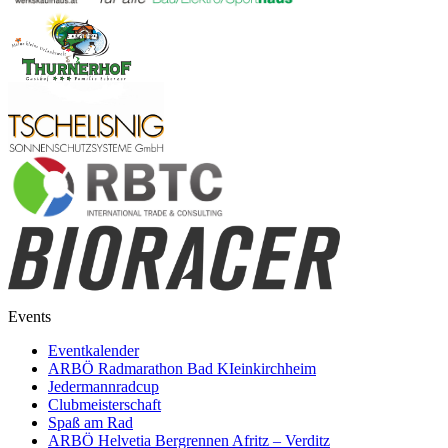
Events
Eventkalender
ARBÖ Radmarathon Bad KIeinkirchheim
Jedermannradcup
Clubmeisterschaft
Spaß am Rad
ARBÖ Helvetia Bergrennen Afritz – Verditz