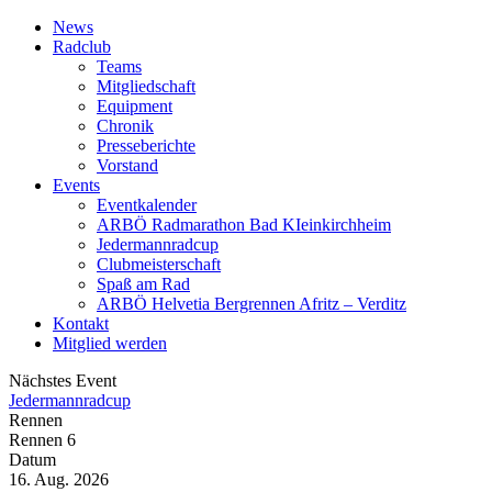
News
Radclub
Teams
Mitgliedschaft
Equipment
Chronik
Presseberichte
Vorstand
Events
Eventkalender
ARBÖ Radmarathon Bad KIeinkirchheim
Jedermannradcup
Clubmeisterschaft
Spaß am Rad
ARBÖ Helvetia Bergrennen Afritz – Verditz
Kontakt
Mitglied werden
Nächstes Event
Jedermannradcup
Rennen
Rennen 6
Datum
16. Aug. 2026