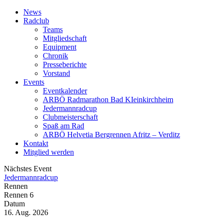
News
Radclub
Teams
Mitgliedschaft
Equipment
Chronik
Presseberichte
Vorstand
Events
Eventkalender
ARBÖ Radmarathon Bad KIeinkirchheim
Jedermannradcup
Clubmeisterschaft
Spaß am Rad
ARBÖ Helvetia Bergrennen Afritz – Verditz
Kontakt
Mitglied werden
Nächstes Event
Jedermannradcup
Rennen
Rennen 6
Datum
16. Aug. 2026