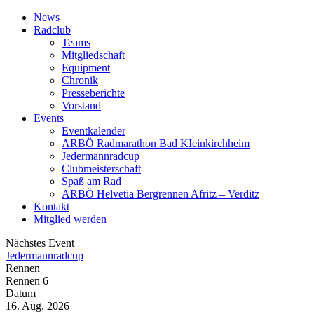
News
Radclub
Teams
Mitgliedschaft
Equipment
Chronik
Presseberichte
Vorstand
Events
Eventkalender
ARBÖ Radmarathon Bad KIeinkirchheim
Jedermannradcup
Clubmeisterschaft
Spaß am Rad
ARBÖ Helvetia Bergrennen Afritz – Verditz
Kontakt
Mitglied werden
Nächstes Event
Jedermannradcup
Rennen
Rennen 6
Datum
16. Aug. 2026