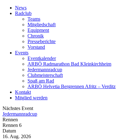
News
Radclub
Teams
Mitgliedschaft
Equipment
Chronik
Presseberichte
Vorstand
Events
Eventkalender
ARBÖ Radmarathon Bad KIeinkirchheim
Jedermannradcup
Clubmeisterschaft
Spaß am Rad
ARBÖ Helvetia Bergrennen Afritz – Verditz
Kontakt
Mitglied werden
Nächstes Event
Jedermannradcup
Rennen
Rennen 6
Datum
16. Aug. 2026