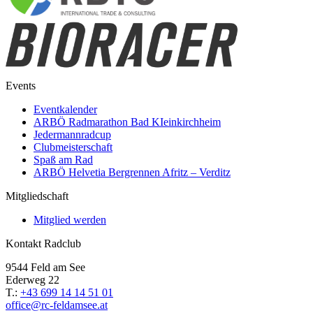
Events
Eventkalender
ARBÖ Radmarathon Bad KIeinkirchheim
Jedermannradcup
Clubmeisterschaft
Spaß am Rad
ARBÖ Helvetia Bergrennen Afritz – Verditz
Mitgliedschaft
Mitglied werden
Kontakt Radclub
9544 Feld am See
Ederweg 22
T.:
+43 699 14 14 51 01
office@rc-feldamsee.at