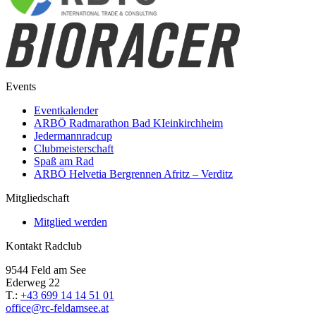
Events
Eventkalender
ARBÖ Radmarathon Bad KIeinkirchheim
Jedermannradcup
Clubmeisterschaft
Spaß am Rad
ARBÖ Helvetia Bergrennen Afritz – Verditz
Mitgliedschaft
Mitglied werden
Kontakt Radclub
9544 Feld am See
Ederweg 22
T.:
+43 699 14 14 51 01
office@rc-feldamsee.at