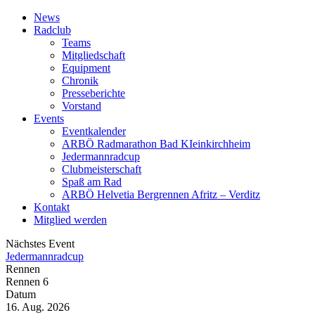
News
Radclub
Teams
Mitgliedschaft
Equipment
Chronik
Presseberichte
Vorstand
Events
Eventkalender
ARBÖ Radmarathon Bad KIeinkirchheim
Jedermannradcup
Clubmeisterschaft
Spaß am Rad
ARBÖ Helvetia Bergrennen Afritz – Verditz
Kontakt
Mitglied werden
Nächstes Event
Jedermannradcup
Rennen
Rennen 6
Datum
16. Aug. 2026