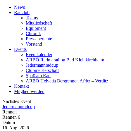
News
Radclub
Teams
Mitgliedschaft
Equipment
Chronik
Presseberichte
Vorstand
Events
Eventkalender
ARBÖ Radmarathon Bad KIeinkirchheim
Jedermannradcup
Clubmeisterschaft
Spaß am Rad
ARBÖ Helvetia Bergrennen Afritz – Verditz
Kontakt
Mitglied werden
Nächstes Event
Jedermannradcup
Rennen
Rennen 6
Datum
16. Aug. 2026