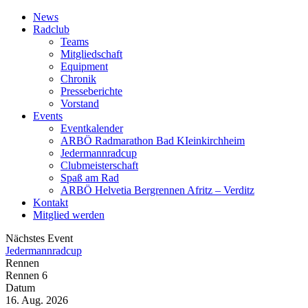
News
Radclub
Teams
Mitgliedschaft
Equipment
Chronik
Presseberichte
Vorstand
Events
Eventkalender
ARBÖ Radmarathon Bad KIeinkirchheim
Jedermannradcup
Clubmeisterschaft
Spaß am Rad
ARBÖ Helvetia Bergrennen Afritz – Verditz
Kontakt
Mitglied werden
Nächstes Event
Jedermannradcup
Rennen
Rennen 6
Datum
16. Aug. 2026