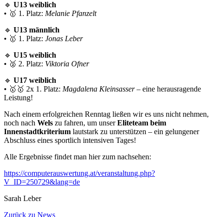
🔹
U13 weiblich
• 🥇 1. Platz:
Melanie Pfanzelt
🔹
U13 männlich
• 🥇 1. Platz:
Jonas Leber
🔹
U15 weiblich
• 🥈 2. Platz:
Viktoria Ofner
🔹
U17 weiblich
• 🥇🥇 2x 1. Platz:
Magdalena Kleinsasser
– eine herausragende
Leistung!
Nach einem erfolgreichen Renntag ließen wir es uns nicht nehmen,
noch nach
Wels
zu fahren, um unser
Eliteteam beim
Innenstadtkriterium
lautstark zu unterstützen – ein gelungener
Abschluss eines sportlich intensiven Tages!
Alle Ergebnisse findet man hier zum nachsehen:
https://computerauswertung.at/veranstaltung.php?
V_ID=250729&lang=de
Sarah Leber
Zurück zu News