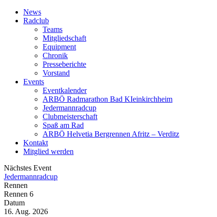
News
Radclub
Teams
Mitgliedschaft
Equipment
Chronik
Presseberichte
Vorstand
Events
Eventkalender
ARBÖ Radmarathon Bad KIeinkirchheim
Jedermannradcup
Clubmeisterschaft
Spaß am Rad
ARBÖ Helvetia Bergrennen Afritz – Verditz
Kontakt
Mitglied werden
Nächstes Event
Jedermannradcup
Rennen
Rennen 6
Datum
16. Aug. 2026