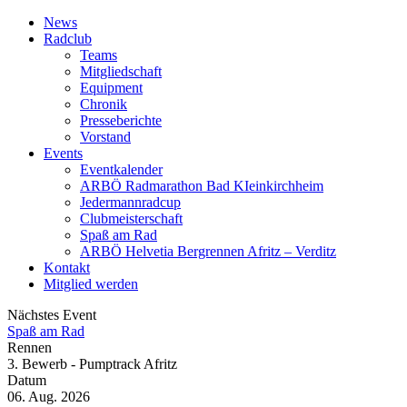
News
Radclub
Teams
Mitgliedschaft
Equipment
Chronik
Presseberichte
Vorstand
Events
Eventkalender
ARBÖ Radmarathon Bad KIeinkirchheim
Jedermannradcup
Clubmeisterschaft
Spaß am Rad
ARBÖ Helvetia Bergrennen Afritz – Verditz
Kontakt
Mitglied werden
Nächstes Event
Spaß am Rad
Rennen
3. Bewerb - Pumptrack Afritz
Datum
06. Aug. 2026