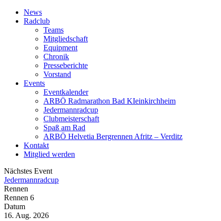
News
Radclub
Teams
Mitgliedschaft
Equipment
Chronik
Presseberichte
Vorstand
Events
Eventkalender
ARBÖ Radmarathon Bad KIeinkirchheim
Jedermannradcup
Clubmeisterschaft
Spaß am Rad
ARBÖ Helvetia Bergrennen Afritz – Verditz
Kontakt
Mitglied werden
Nächstes Event
Jedermannradcup
Rennen
Rennen 6
Datum
16. Aug. 2026